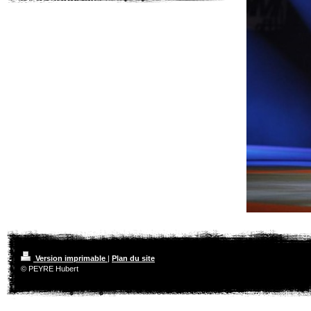
Version imprimable
|
Plan du site
© PEYRE Hubert